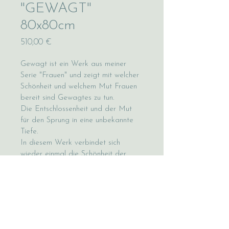
"GEWAGT"
80x80cm
Preis
510,00 €
Gewagt ist ein Werk aus meiner 
Serie "Frauen" und zeigt mit welcher 
Schönheit und welchem Mut Frauen 
bereit sind Gewagtes zu tun.
Die Entschlossenheit und der Mut 
für den Sprung in eine unbekannte 
Tiefe. 
In diesem Werk verbindet sich 
wieder einmal die Schönheit der 
Frauen mit der Schönheit der Natur....
Gemalt ist die Collage mit feinen 
Acrylfarben und Pastellkreiden und 
ist nicht gerahmt.