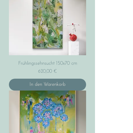
Frühlingssehnsucht 150x70 cm
Preis
620,00 €
In den Warenkorb