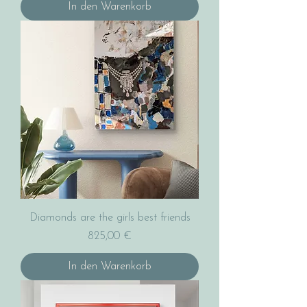
In den Warenkorb
Diamonds are the girls best friends
Preis
825,00 €
In den Warenkorb