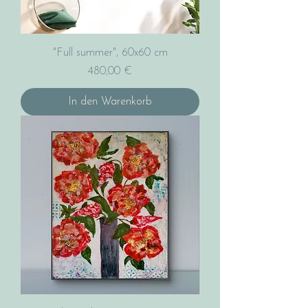
"Full summer", 60x60 cm
Preis
480,00 €
In den Warenkorb