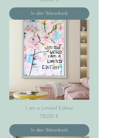
520,00 €
In den Warenkorb
I am a Limited Edition
Preis
720,00 €
In den Warenkorb