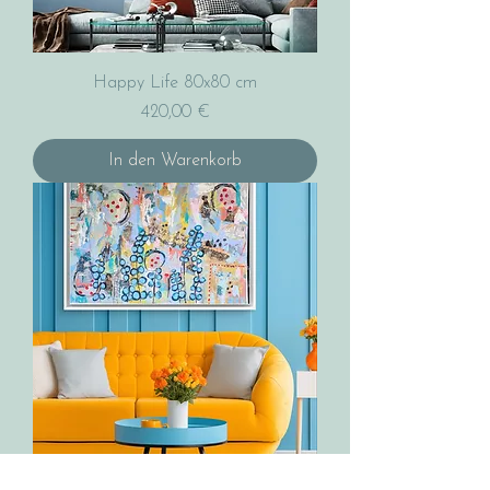
Happy Life 80x80 cm
Preis
420,00 €
In den Warenkorb