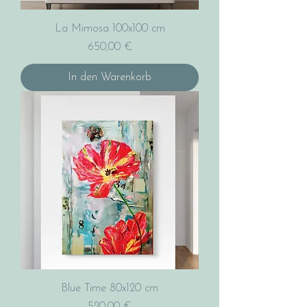
La Mimosa 100x100 cm
Preis
650,00 €
In den Warenkorb
Blue Time 80x120 cm
Preis