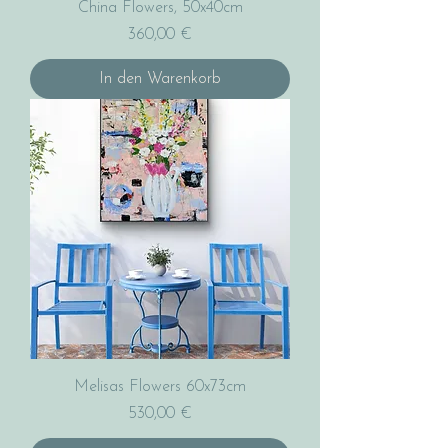
China Flowers, 50x40cm
Preis
360,00 €
In den Warenkorb
Melisas Flowers 60x73cm
Preis
530,00 €