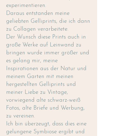
experimentieren.
Daraus entstanden meine
geliebten Gelliprints, die ich dann
zu Collagen verarbeitete.
Der Wunsch diese Prints auch in
große Werke auf Leinwand zu
bringen wurde immer größer und
es gelang mir, meine
Inspirationen aus der Natur und
meinem Garten mit meinen
hergestellten Gelliprints und
meiner Liebe zu Vintage,
vorwiegend alte schwarz-weiß
Fotos, alte Briefe und Werbung,
zu vereinen.
Ich bin überzeugt, dass dies eine
gelungene Symbiose ergibt und