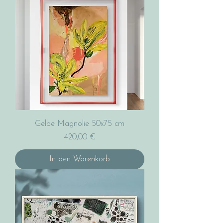
Gelbe Magnolie 50x75 cm
Preis
420,00 €
In den Warenkorb