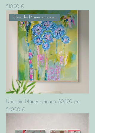
Preis
510,00 €
Über die Mauer schauen
Über die Mauer schauen, 80x100 cm
Preis
540,00 €