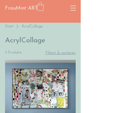
FrauMint ART.
Start
AcrylCollage
AcrylCollage
5 Produkte
Filtern & sortieren